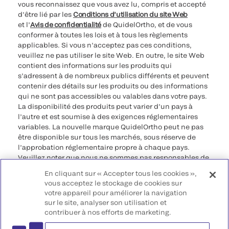
vous reconnaissez que vous avez lu, compris et accepté
d’être lié par les
Conditions d’utilisation du site Web
et l’
Avis de confidentialité
de QuidelOrtho, et de vous
conformer à toutes les lois et à tous les règlements
applicables. Si vous n’acceptez pas ces conditions,
veuillez ne pas utiliser le site Web. En outre, le site Web
contient des informations sur les produits qui
s’adressent à de nombreux publics différents et peuvent
contenir des détails sur les produits ou des informations
qui ne sont pas accessibles ou valables dans votre pays.
La disponibilité des produits peut varier d’un pays à
l’autre et est soumise à des exigences réglementaires
variables. La nouvelle marque QuidelOrtho peut ne pas
être disponible sur tous les marchés, sous réserve de
l’approbation réglementaire propre à chaque pays.
Veuillez noter que nous ne sommes pas responsables de
votre accès à ces informations qui peuvent ne pas être
En cliquant sur « Accepter tous les cookies »,
conformes à une procédure légale, à une
vous acceptez le stockage de cookies sur
réglementation, à un enregistrement ou à un usage dans
votre appareil pour améliorer la navigation
votre pays d’origine.
sur le site, analyser son utilisation et
contribuer à nos efforts de marketing.
©2026 QuidelOrtho Corporation. Tous droits réservés.