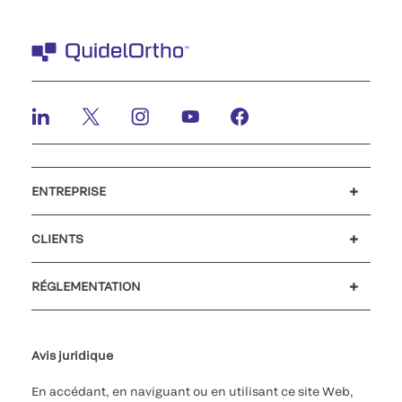
ENTREPRISE
Carrières
Investisseurs
Actualités et événements
Notre code de conduite
CLIENTS
Soutien à la clientèle
MyQuidel
QOPlus
Remboursement
RÉGLEMENTATION
Paramètres des cookies
Cybersécurité
Ligne d’assistance en matière d’éthique
Avis juridique
En accédant, en naviguant ou en utilisant ce site Web,