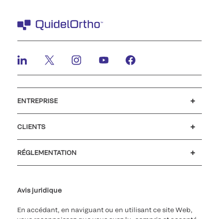
ENTREPRISE
Carrières
Investisseurs
Actualités et événements
Notre code de conduite
CLIENTS
Soutien à la clientèle
MyQuidel
QOPlus
Remboursement
RÉGLEMENTATION
Paramètres des cookies
Cybersécurité
Ligne d’assistance en matière d’éthique
Avis juridique
En accédant, en naviguant ou en utilisant ce site Web,