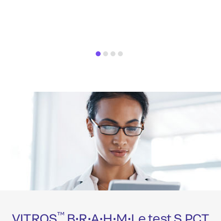
™
VITROS
B•R•A•H•M•Le test S PCT