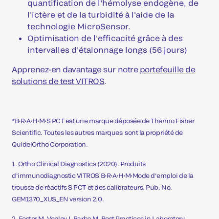
quantification de l'hémolyse endogène, de
l'ictère et de la turbidité à l'aide de la
technologie MicroSensor.
Optimisation de l'efficacité grâce à des
intervalles d'étalonnage longs (56 jours)
Apprenez-en davantage sur notre
portefeuille de
solutions de test VITROS
.
*B•R•A•H•M•S PCT est une marque déposée de Thermo Fisher
Scientific. Toutes les autres marques sont la propriété de
QuidelOrtho Corporation.
1. Ortho Clinical Diagnostics (2020). Produits
d'immunodiagnostic VITROS B•R•A•H•M•Mode d'emploi de la
trousse de réactifs S PCT et des calibrateurs. Pub. No.
GEM1370_XUS_EN version 2.0.
2. Foster M, Vealey J, Barba M. Best Practices in Laboratory