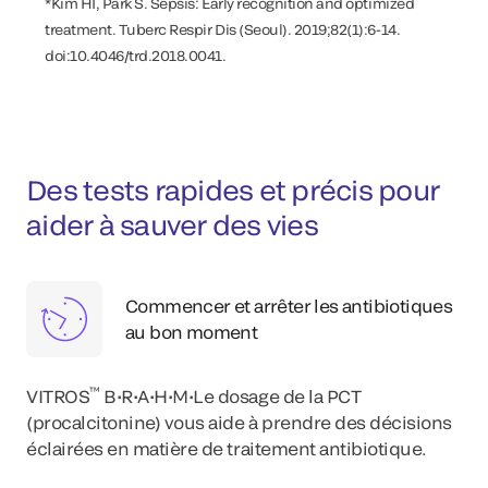
*Kim HI, Park S. Sepsis: Early recognition and optimized
treatment. Tuberc Respir Dis (Seoul). 2019;82(1):6-14.
doi:10.4046/trd.2018.0041.
Des tests rapides et précis pour
aider à sauver des vies
Commencer et arrêter les antibiotiques
au bon moment
™
VITROS
B•R•A•H•M•Le dosage de la PCT
(procalcitonine) vous aide à prendre des décisions
éclairées en matière de traitement antibiotique.