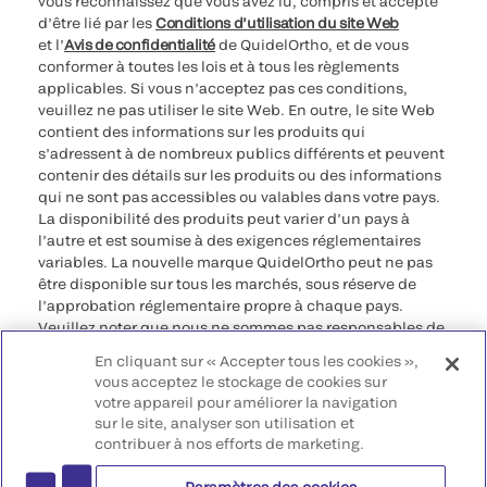
vous reconnaissez que vous avez lu, compris et accepté
d’être lié par les
Conditions d’utilisation du site Web
et l’
Avis de confidentialité
de QuidelOrtho, et de vous
conformer à toutes les lois et à tous les règlements
applicables. Si vous n’acceptez pas ces conditions,
veuillez ne pas utiliser le site Web. En outre, le site Web
contient des informations sur les produits qui
s’adressent à de nombreux publics différents et peuvent
contenir des détails sur les produits ou des informations
qui ne sont pas accessibles ou valables dans votre pays.
La disponibilité des produits peut varier d’un pays à
l’autre et est soumise à des exigences réglementaires
variables. La nouvelle marque QuidelOrtho peut ne pas
être disponible sur tous les marchés, sous réserve de
l’approbation réglementaire propre à chaque pays.
Veuillez noter que nous ne sommes pas responsables de
votre accès à ces informations qui peuvent ne pas être
En cliquant sur « Accepter tous les cookies »,
conformes à une procédure légale, à une
vous acceptez le stockage de cookies sur
réglementation, à un enregistrement ou à un usage dans
votre appareil pour améliorer la navigation
votre pays d’origine.
sur le site, analyser son utilisation et
contribuer à nos efforts de marketing.
©2026 QuidelOrtho Corporation. Tous droits réservés.