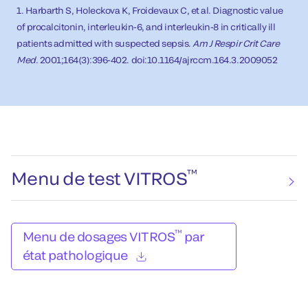
1. Harbarth S, Holeckova K, Froidevaux C, et al. Diagnostic value
of procalcitonin, interleukin-6, and interleukin-8 in critically ill
patients admitted with suspected sepsis.
Am J Respir Crit Care
Med
. 2001;164(3):396-402. doi:10.1164/ajrccm.164.3.2009052
™
Menu de test VITROS
™
Menu de dosages VITROS
par
état pathologique