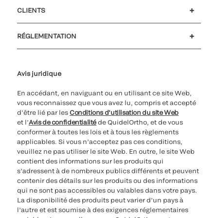
Carrières
Investisseurs
Actualités et événements
Notre code de conduite
CLIENTS
Soutien à la clientèle
MyQuidel
QOPlus
Remboursement
RÉGLEMENTATION
Paramètres des cookies
Cybersécurité
Ligne d’assistance en matière d’éthique
Avis juridique
En accédant, en naviguant ou en utilisant ce site Web,
vous reconnaissez que vous avez lu, compris et accepté
d’être lié par les
Conditions d’utilisation du site Web
et l’
Avis de confidentialité
de QuidelOrtho, et de vous
conformer à toutes les lois et à tous les règlements
applicables. Si vous n’acceptez pas ces conditions,
veuillez ne pas utiliser le site Web. En outre, le site Web
contient des informations sur les produits qui
s’adressent à de nombreux publics différents et peuvent
contenir des détails sur les produits ou des informations
qui ne sont pas accessibles ou valables dans votre pays.
La disponibilité des produits peut varier d’un pays à
l’autre et est soumise à des exigences réglementaires