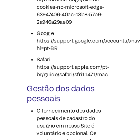
cookies-no-microsoft-edge-
63947406-40ac-c3b8-57b9-
2a946a29ae09
Google
https://support.google.com/accounts/ans
hl=pt-BR
Safari
https://support.apple.com/pt-
br/guide/safari/sfri11471/mac
Gestão dos dados
pessoais
O fornecimento dos dados
pessoais de cadastro do
usuário em nosso Site é
voluntário e opcional. Os