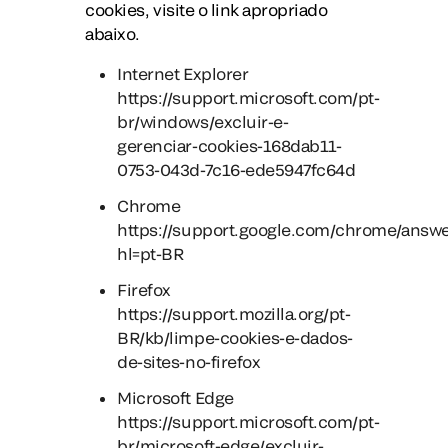
cookies, visite o link apropriado
abaixo.
Internet Explorer
https://support.microsoft.com/pt-
br/windows/excluir-e-
gerenciar-cookies-168dab11-
0753-043d-7c16-ede5947fc64d
Chrome
https://support.google.com/chrome/answ
hl=pt-BR
Firefox
https://support.mozilla.org/pt-
BR/kb/limpe-cookies-e-dados-
de-sites-no-firefox
Microsoft Edge
https://support.microsoft.com/pt-
br/microsoft-edge/excluir-