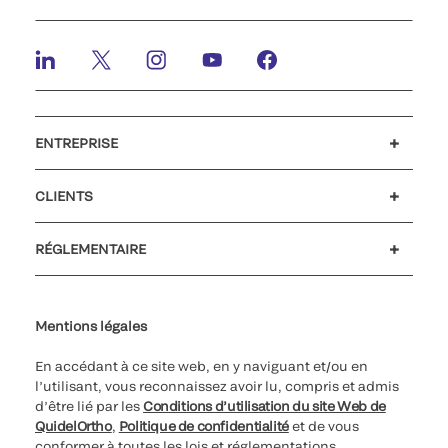
ENTREPRISE
Emplois et carrières
Relations Investisseurs
Actualités et événements
Notre code de conduite
CLIENTS
Service client
MyQuidel
QOPlus
RÉGLEMENTAIRE
Paramètres des cookies
Cybersécurité
Ligne d’assistance en matière d’éthique
Index de l’égalité professionnelle
Le catalogue de formation client 2026
Certificat Qualiopi
Mentions légales
En accédant à ce site web, en y naviguant et/ou en
l’utilisant, vous reconnaissez avoir lu, compris et admis
d’être lié par les
Conditions d’utilisation du site Web de
QuidelOrtho
,
Politique de confidentialité
et de vous
conformer à toutes les lois et réglementations