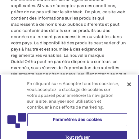
applicables. Si vous n’acceptez pas ces conditions,
prière de ne pas utiliser le site Web. De plus, ce site web
contient des informations sur les produits qui
s’adressent à de nombreux publics différents et peut
donc contenir des détails sur les produits ou des
données qui ne sont pas accessibles ou valables dans
votre pays. La disponibilité des produits peut varier d’un
pays à l’autre et est soumise à des exigences
réglementaires variables. La nouvelle marque
QuidelOrtho peut ne pas être disponible sur tous les
marchés, sous réserve de l’approbation des autorités
réglementaires de chaque pays. Veuillez noter que nous
déclinons toute responsabilité quant à votre accès à ces
En cliquant sur « Accepter tous les cookies »,
informations qui risquent de ne pas être conformes à
vous acceptez le stockage de cookies sur
toute procédure légale, réglementation, enregistrement
votre appareil pour améliorer la navigation
ou usage dans votre pays d’origine.
sur le site, analyser son utilisation et
contribuer à nos efforts de marketing.
©2026 QuidelOrtho Corporation. Tous droits réservés.
Paramètres des cookies
QuidelOrtho Corporation
9975 Summers Ridge Road, San Diego, CA 92121, USA
Tout refuser