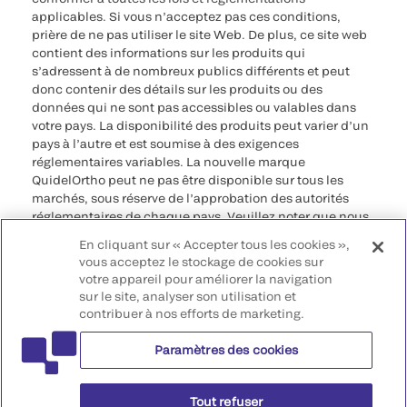
applicables. Si vous n’acceptez pas ces conditions,
prière de ne pas utiliser le site Web. De plus, ce site web
contient des informations sur les produits qui
s’adressent à de nombreux publics différents et peut
donc contenir des détails sur les produits ou des
données qui ne sont pas accessibles ou valables dans
votre pays. La disponibilité des produits peut varier d’un
pays à l’autre et est soumise à des exigences
réglementaires variables. La nouvelle marque
QuidelOrtho peut ne pas être disponible sur tous les
marchés, sous réserve de l’approbation des autorités
réglementaires de chaque pays. Veuillez noter que nous
déclinons toute responsabilité quant à votre accès à ces
En cliquant sur « Accepter tous les cookies »,
informations qui risquent de ne pas être conformes à
vous acceptez le stockage de cookies sur
toute procédure légale, réglementation, enregistrement
votre appareil pour améliorer la navigation
ou usage dans votre pays d’origine.
sur le site, analyser son utilisation et
contribuer à nos efforts de marketing.
©2026 QuidelOrtho Corporation. Tous droits réservés.
Paramètres des cookies
QuidelOrtho Corporation
9975 Summers Ridge Road, San Diego, CA 92121, USA
Tout refuser