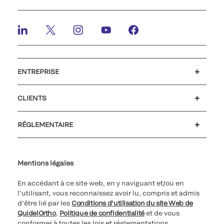
ENTREPRISE
Emplois et carrières
Relations Investisseurs
Actualités et événements
Notre code de conduite
CLIENTS
Service client
MyQuidel
QOPlus
RÉGLEMENTAIRE
Paramètres des cookies
Cybersécurité
Ligne d’assistance en matière d’éthique
Index de l’égalité professionnelle
Le catalogue de formation client 2026
Certificat Qualiopi
Mentions légales
En accédant à ce site web, en y naviguant et/ou en
l’utilisant, vous reconnaissez avoir lu, compris et admis
d’être lié par les
Conditions d’utilisation du site Web de
QuidelOrtho
,
Politique de confidentialité
et de vous
conformer à toutes les lois et réglementations