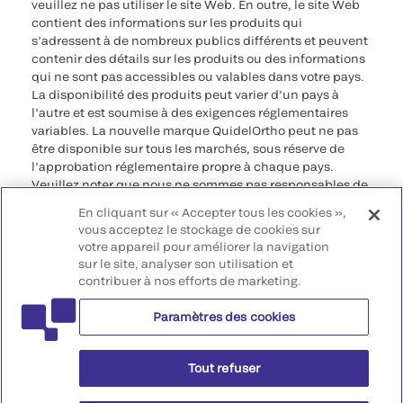
veuillez ne pas utiliser le site Web. En outre, le site Web
contient des informations sur les produits qui
s’adressent à de nombreux publics différents et peuvent
contenir des détails sur les produits ou des informations
qui ne sont pas accessibles ou valables dans votre pays.
La disponibilité des produits peut varier d’un pays à
l’autre et est soumise à des exigences réglementaires
variables. La nouvelle marque QuidelOrtho peut ne pas
être disponible sur tous les marchés, sous réserve de
l’approbation réglementaire propre à chaque pays.
Veuillez noter que nous ne sommes pas responsables de
votre accès à ces informations qui peuvent ne pas être
En cliquant sur « Accepter tous les cookies »,
conformes à une procédure légale, à une
vous acceptez le stockage de cookies sur
réglementation, à un enregistrement ou à un usage dans
votre appareil pour améliorer la navigation
votre pays d’origine.
sur le site, analyser son utilisation et
contribuer à nos efforts de marketing.
©2026 QuidelOrtho Corporation. Tous droits réservés.
Paramètres des cookies
QuidelOrtho Corporation
9975 Summers Ridge Road, San Diego, CA 92121, USA
Tout refuser