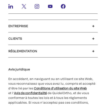
ENTREPRISE
Carrières
Investisseurs
Actualités et événements
Notre code de conduite
CLIENTS
Soutien à la clientèle
MyQuidel
QOPlus
Remboursement
RÉGLEMENTATION
Paramètres des cookies
Cybersécurité
Ligne d’assistance en matière d’éthique
Avis juridique
En accédant, en naviguant ou en utilisant ce site Web,
vous reconnaissez que vous avez lu, compris et accepté
d’être lié par les
Conditions d’utilisation du site Web
et l’
Avis de confidentialité
de QuidelOrtho, et de vous
conformer à toutes les lois et à tous les règlements
applicables. Si vous n’acceptez pas ces conditions,