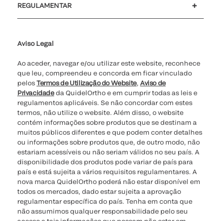
REGULAMENTAR
Definições de cookies
Cibersegurança
Linha de apoio de ética
Relatório de Transparência Salarial
Aviso Legal
Ao aceder, navegar e/ou utilizar este website, reconhece
que leu, compreendeu e concorda em ficar vinculado
pelos
Termos de Utilização do Website
,
Aviso de
Privacidade
da QuidelOrtho e em cumprir todas as leis e
regulamentos aplicáveis. Se não concordar com estes
termos, não utilize o website. Além disso, o website
contém informações sobre produtos que se destinam a
muitos públicos diferentes e que podem conter detalhes
ou informações sobre produtos que, de outro modo, não
estariam acessíveis ou não seriam válidos no seu país. A
disponibilidade dos produtos pode variar de país para
país e está sujeita a vários requisitos regulamentares. A
nova marca QuidelOrtho poderá não estar disponível em
todos os mercados, dado estar sujeita a aprovação
regulamentar específica do país. Tenha em conta que
não assumimos qualquer responsabilidade pelo seu