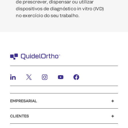
de prescrever, dispensar ou utilizar
dispositivos de diagnóstico in vitro (IVD)
no exercício do seu trabalho.
EMPRESARIAL
Carreiras
Investidores
Notícias e eventos
O nosso código de conduta
CLIENTES
Apoio ao cliente
MyQuidel
QOPlus
Reembolso