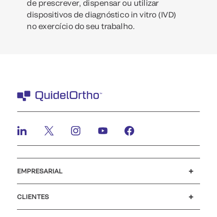
de prescrever, dispensar ou utilizar
dispositivos de diagnóstico in vitro (IVD)
no exercício do seu trabalho.
EMPRESARIAL
Carreiras
Investidores
Notícias e eventos
O nosso código de conduta
CLIENTES
Apoio ao cliente
MyQuidel
QOPlus
Reembolso