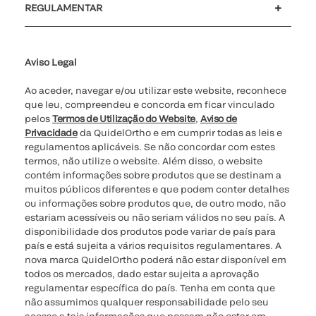
REGULAMENTAR
Definições de cookies
Cibersegurança
Linha de apoio de ética
Relatório de Transparência Salarial
Aviso Legal
Ao aceder, navegar e/ou utilizar este website, reconhece
que leu, compreendeu e concorda em ficar vinculado
pelos
Termos de Utilização do Website
,
Aviso de
Privacidade
da QuidelOrtho e em cumprir todas as leis e
regulamentos aplicáveis. Se não concordar com estes
termos, não utilize o website. Além disso, o website
contém informações sobre produtos que se destinam a
muitos públicos diferentes e que podem conter detalhes
ou informações sobre produtos que, de outro modo, não
estariam acessíveis ou não seriam válidos no seu país. A
disponibilidade dos produtos pode variar de país para
país e está sujeita a vários requisitos regulamentares. A
nova marca QuidelOrtho poderá não estar disponível em
todos os mercados, dado estar sujeita a aprovação
regulamentar específica do país. Tenha em conta que
não assumimos qualquer responsabilidade pelo seu