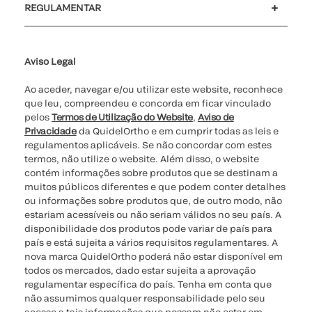
REGULAMENTAR
Definições de cookies
Cibersegurança
Linha de apoio de ética
Relatório de Transparência Salarial
Aviso Legal
Ao aceder, navegar e/ou utilizar este website, reconhece
que leu, compreendeu e concorda em ficar vinculado
pelos
Termos de Utilização do Website
,
Aviso de
Privacidade
da QuidelOrtho e em cumprir todas as leis e
regulamentos aplicáveis. Se não concordar com estes
termos, não utilize o website. Além disso, o website
contém informações sobre produtos que se destinam a
muitos públicos diferentes e que podem conter detalhes
ou informações sobre produtos que, de outro modo, não
estariam acessíveis ou não seriam válidos no seu país. A
disponibilidade dos produtos pode variar de país para
país e está sujeita a vários requisitos regulamentares. A
nova marca QuidelOrtho poderá não estar disponível em
todos os mercados, dado estar sujeita a aprovação
regulamentar específica do país. Tenha em conta que
não assumimos qualquer responsabilidade pelo seu