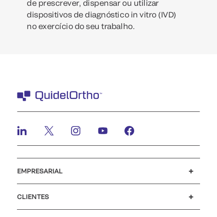
de prescrever, dispensar ou utilizar
dispositivos de diagnóstico in vitro (IVD)
no exercício do seu trabalho.
EMPRESARIAL
Carreiras
Investidores
Notícias e eventos
O nosso código de conduta
CLIENTES
Apoio ao cliente
MyQuidel
QOPlus
Reembolso