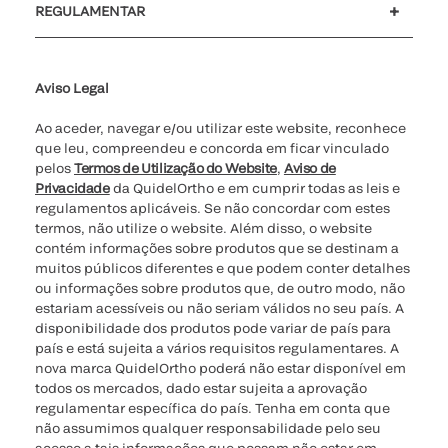
REGULAMENTAR
Definições de cookies
Cibersegurança
Linha de apoio de ética
Relatório de Transparência Salarial
Aviso Legal
Ao aceder, navegar e/ou utilizar este website, reconhece
que leu, compreendeu e concorda em ficar vinculado
pelos
Termos de Utilização do Website
,
Aviso de
Privacidade
da QuidelOrtho e em cumprir todas as leis e
regulamentos aplicáveis. Se não concordar com estes
termos, não utilize o website. Além disso, o website
contém informações sobre produtos que se destinam a
muitos públicos diferentes e que podem conter detalhes
ou informações sobre produtos que, de outro modo, não
estariam acessíveis ou não seriam válidos no seu país. A
disponibilidade dos produtos pode variar de país para
país e está sujeita a vários requisitos regulamentares. A
nova marca QuidelOrtho poderá não estar disponível em
todos os mercados, dado estar sujeita a aprovação
regulamentar específica do país. Tenha em conta que
não assumimos qualquer responsabilidade pelo seu