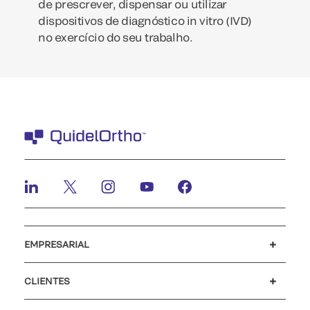
de prescrever, dispensar ou utilizar
dispositivos de diagnóstico in vitro (IVD)
no exercício do seu trabalho.
EMPRESARIAL
Carreiras
Investidores
Notícias e eventos
O nosso código de conduta
CLIENTES
Apoio ao cliente
MyQuidel
QOPlus
Reembolso