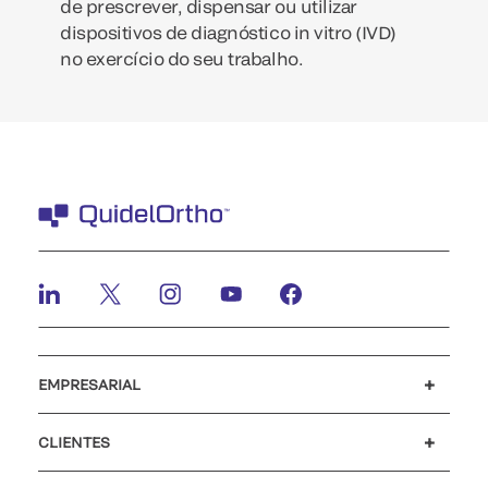
de prescrever, dispensar ou utilizar
dispositivos de diagnóstico in vitro (IVD)
no exercício do seu trabalho.
EMPRESARIAL
Carreiras
Investidores
Notícias e eventos
O nosso código de conduta
CLIENTES
Apoio ao cliente
MyQuidel
QOPlus
Reembolso