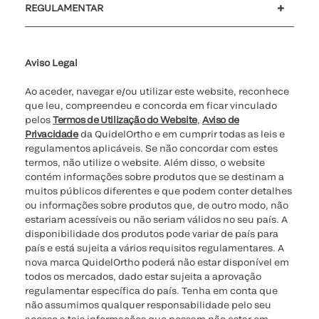
REGULAMENTAR
Definições de cookies
Cibersegurança
Linha de apoio de ética
Relatório de Transparência Salarial
Aviso Legal
Ao aceder, navegar e/ou utilizar este website, reconhece
que leu, compreendeu e concorda em ficar vinculado
pelos
Termos de Utilização do Website
,
Aviso de
Privacidade
da QuidelOrtho e em cumprir todas as leis e
regulamentos aplicáveis. Se não concordar com estes
termos, não utilize o website. Além disso, o website
contém informações sobre produtos que se destinam a
muitos públicos diferentes e que podem conter detalhes
ou informações sobre produtos que, de outro modo, não
estariam acessíveis ou não seriam válidos no seu país. A
disponibilidade dos produtos pode variar de país para
país e está sujeita a vários requisitos regulamentares. A
nova marca QuidelOrtho poderá não estar disponível em
todos os mercados, dado estar sujeita a aprovação
regulamentar específica do país. Tenha em conta que
não assumimos qualquer responsabilidade pelo seu