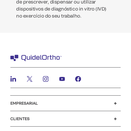
de prescrever, dispensar ou utilizar
dispositivos de diagnóstico in vitro (IVD)
no exercício do seu trabalho.
EMPRESARIAL
Carreiras
Investidores
Notícias e eventos
O nosso código de conduta
CLIENTES
Apoio ao cliente
MyQuidel
QOPlus
Reembolso