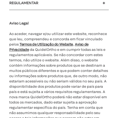
REGULAMENTAR
Definições de cookies
Cibersegurança
Linha de apoio de ética
Relatório de Transparência Salarial
Aviso Legal
Ao aceder, navegar e/ou utilizar este website, reconhece
que leu, compreendeu e concorda em ficar vinculado
pelos
Termos de Utilização do Website
,
Aviso de
Privacidade
da QuidelOrtho e em cumprir todas as leis e
regulamentos aplicáveis. Se não concordar com estes
termos, não utilize o website. Além disso, o website
contém informações sobre produtos que se destinam a
muitos públicos diferentes e que podem conter detalhes
ou informações sobre produtos que, de outro modo, não
estariam acessíveis ou não seriam válidos no seu país. A
disponibilidade dos produtos pode variar de país para
país e está sujeita a vários requisitos regulamentares. A
nova marca QuidelOrtho poderá não estar disponível em
todos os mercados, dado estar sujeita a aprovação
regulamentar específica do país. Tenha em conta que
não assumimos qualquer responsabilidade pelo seu