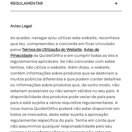
REGULAMENTAR
Definições de cookies
Cibersegurança
Linha de apoio de ética
Relatório de Transparência Salarial
Aviso Legal
Ao aceder, navegar e/ou utilizar este website, reconhece
que leu, compreendeu e concorda em ficar vinculado
pelos
Termos de Utilização do Website
,
Aviso de
Privacidade
da QuidelOrtho e em cumprir todas as leis e
regulamentos aplicáveis. Se não concordar com estes
termos, não utilize o website. Além disso, o website
contém informações sobre produtos que se destinam a
muitos públicos diferentes e que podem conter detalhes
ou informações sobre produtos que, de outro modo, não
estariam acessíveis ou não seriam válidos no seu país. A
disponibilidade dos produtos pode variar de país para
país e está sujeita a vários requisitos regulamentares. A
nova marca QuidelOrtho poderá não estar disponível em
todos os mercados, dado estar sujeita a aprovação
regulamentar específica do país. Tenha em conta que
não assumimos qualquer responsabilidade pelo seu