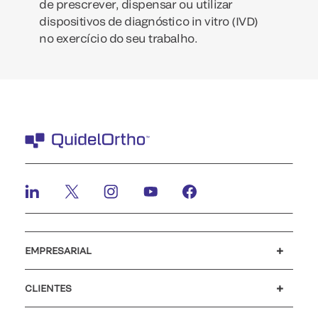
de prescrever, dispensar ou utilizar
dispositivos de diagnóstico in vitro (IVD)
no exercício do seu trabalho.
EMPRESARIAL
Carreiras
Investidores
Notícias e eventos
O nosso código de conduta
CLIENTES
Apoio ao cliente
MyQuidel
QOPlus
Reembolso