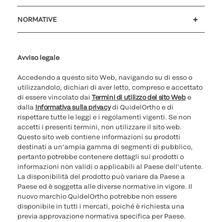
Assistenza clienti
MyQuidel
QOPlus
Rimborso
NORMATIVE
Impostazioni cookie
Sicurezza informatica
Hotline questioni etiche
Parità di genere
Rapporto Trasparenza
Avviso legale
Accedendo a questo sito Web, navigando su di esso o
utilizzandolo, dichiari di aver letto, compreso e accettato
di essere vincolato dai
Termini di utilizzo del sito Web
e
dalla
Informativa sulla privacy
di QuidelOrtho e di
rispettare tutte le leggi e i regolamenti vigenti. Se non
accetti i presenti termini, non utilizzare il sito web.
Questo sito web contiene informazioni su prodotti
destinati a un'ampia gamma di segmenti di pubblico,
pertanto potrebbe contenere dettagli sui prodotti o
informazioni non validi o applicabili al Paese dell'utente.
La disponibilità del prodotto può variare da Paese a
Paese ed è soggetta alle diverse normative in vigore. Il
nuovo marchio QuidelOrtho potrebbe non essere
disponibile in tutti i mercati, poiché è richiesta una
previa approvazione normativa specifica per Paese.