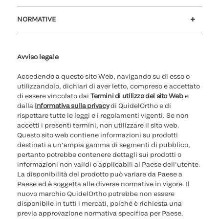
Assistenza clienti
MyQuidel
QOPlus
Rimborso
NORMATIVE
Impostazioni cookie
Sicurezza informatica
Hotline questioni etiche
Parità di genere
Rapporto Trasparenza
Avviso legale
Accedendo a questo sito Web, navigando su di esso o
utilizzandolo, dichiari di aver letto, compreso e accettato
di essere vincolato dai
Termini di utilizzo del sito Web
e
dalla
Informativa sulla privacy
di QuidelOrtho e di
rispettare tutte le leggi e i regolamenti vigenti. Se non
accetti i presenti termini, non utilizzare il sito web.
Questo sito web contiene informazioni su prodotti
destinati a un'ampia gamma di segmenti di pubblico,
pertanto potrebbe contenere dettagli sui prodotti o
informazioni non validi o applicabili al Paese dell'utente.
La disponibilità del prodotto può variare da Paese a
Paese ed è soggetta alle diverse normative in vigore. Il
nuovo marchio QuidelOrtho potrebbe non essere
disponibile in tutti i mercati, poiché è richiesta una
previa approvazione normativa specifica per Paese.