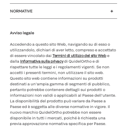
Assistenza clienti
MyQuidel
QOPlus
Rimborso
NORMATIVE
Impostazioni cookie
Sicurezza informatica
Hotline questioni etiche
Parità di genere
Rapporto Trasparenza
Avviso legale
Accedendo a questo sito Web, navigando su di esso o
utilizzandolo, dichiari di aver letto, compreso e accettato
di essere vincolato dai
Termini di utilizzo del sito Web
e
dalla
Informativa sulla privacy
di QuidelOrtho e di
rispettare tutte le leggi e i regolamenti vigenti. Se non
accetti i presenti termini, non utilizzare il sito web.
Questo sito web contiene informazioni su prodotti
destinati a un'ampia gamma di segmenti di pubblico,
pertanto potrebbe contenere dettagli sui prodotti o
informazioni non validi o applicabili al Paese dell'utente.
La disponibilità del prodotto può variare da Paese a
Paese ed è soggetta alle diverse normative in vigore. Il
nuovo marchio QuidelOrtho potrebbe non essere
disponibile in tutti i mercati, poiché è richiesta una
previa approvazione normativa specifica per Paese.