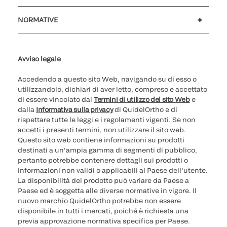
Assistenza clienti
MyQuidel
QOPlus
Rimborso
NORMATIVE
Impostazioni cookie
Sicurezza informatica
Hotline questioni etiche
Parità di genere
Rapporto Trasparenza
Avviso legale
Accedendo a questo sito Web, navigando su di esso o
utilizzandolo, dichiari di aver letto, compreso e accettato
di essere vincolato dai
Termini di utilizzo del sito Web
e
dalla
Informativa sulla privacy
di QuidelOrtho e di
rispettare tutte le leggi e i regolamenti vigenti. Se non
accetti i presenti termini, non utilizzare il sito web.
Questo sito web contiene informazioni su prodotti
destinati a un'ampia gamma di segmenti di pubblico,
pertanto potrebbe contenere dettagli sui prodotti o
informazioni non validi o applicabili al Paese dell'utente.
La disponibilità del prodotto può variare da Paese a
Paese ed è soggetta alle diverse normative in vigore. Il
nuovo marchio QuidelOrtho potrebbe non essere
disponibile in tutti i mercati, poiché è richiesta una
previa approvazione normativa specifica per Paese.