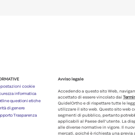
ORMATIVE
Avviso legale
postazioni cookie
Accedendo a questo sito Web, navigando
curezza informatica
accettato di essere vincolato dai
Termin
tline questioni etiche
QuidelOrtho e di rispettare tutte le legg
rità di genere
utilizzare il sito web. Questo sito web
pporto Trasparenza
segmenti di pubblico, pertanto potrebb
applicabili al Paese dell'utente. La di
alle diverse normative in vigore. Il nu
mercati, poiché è richiesta una previa