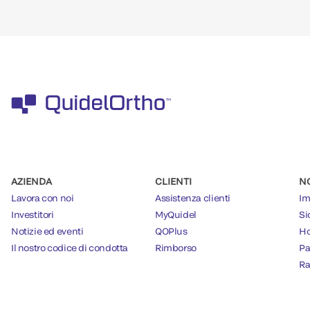
AZIENDA
CLIENTI
N
Lavora con noi
Assistenza clienti
Im
Investitori
MyQuidel
Si
Notizie ed eventi
QOPlus
Ho
Il nostro codice di condotta
Rimborso
Pa
Ra