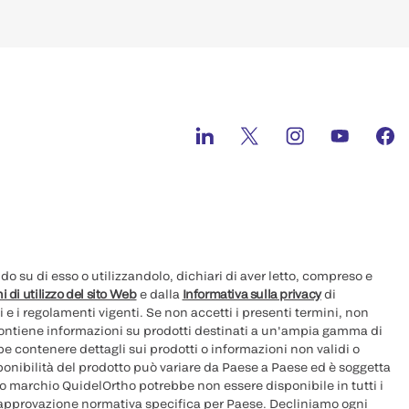
 su di esso o utilizzandolo, dichiari di aver letto, compreso e
i di utilizzo del sito Web
e dalla
Informativa sulla privacy
di
i e i regolamenti vigenti. Se non accetti i presenti termini, non
 contiene informazioni su prodotti destinati a un'ampia gamma di
e contenere dettagli sui prodotti o informazioni non validi o
sponibilità del prodotto può variare da Paese a Paese ed è soggetta
ovo marchio QuidelOrtho potrebbe non essere disponibile in tutti i
 approvazione normativa specifica per Paese. Decliniamo ogni