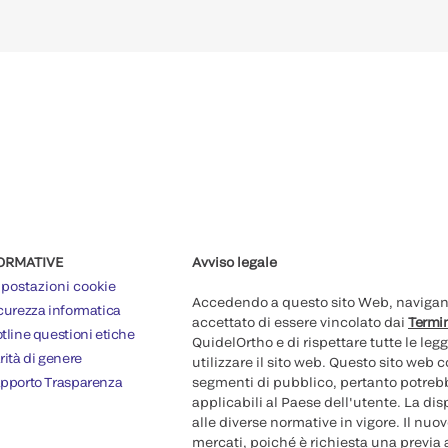
ORMATIVE
Avviso legale
postazioni cookie
Accedendo a questo sito Web, navigando
curezza informatica
accettato di essere vincolato dai
Termin
tline questioni etiche
QuidelOrtho e di rispettare tutte le legg
rità di genere
utilizzare il sito web. Questo sito web
pporto Trasparenza
segmenti di pubblico, pertanto potrebb
applicabili al Paese dell'utente. La di
alle diverse normative in vigore. Il nu
mercati, poiché è richiesta una previa