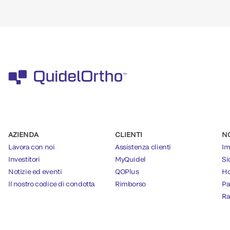
AZIENDA
CLIENTI
N
Lavora con noi
Assistenza clienti
Im
Investitori
MyQuidel
Si
Notizie ed eventi
QOPlus
Ho
Il nostro codice di condotta
Rimborso
Pa
Ra