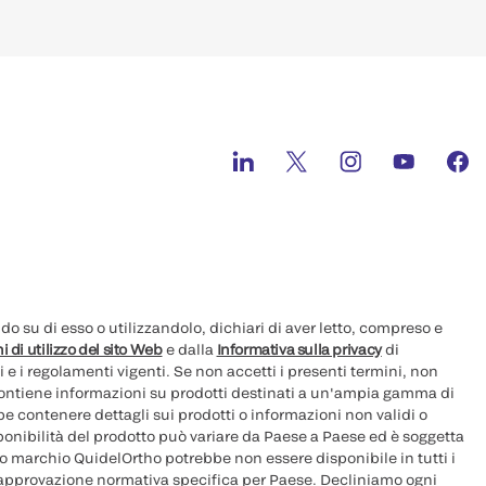
 su di esso o utilizzandolo, dichiari di aver letto, compreso e
i di utilizzo del sito Web
e dalla
Informativa sulla privacy
di
i e i regolamenti vigenti. Se non accetti i presenti termini, non
 contiene informazioni su prodotti destinati a un'ampia gamma di
e contenere dettagli sui prodotti o informazioni non validi o
sponibilità del prodotto può variare da Paese a Paese ed è soggetta
ovo marchio QuidelOrtho potrebbe non essere disponibile in tutti i
 approvazione normativa specifica per Paese. Decliniamo ogni