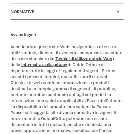
Assistenza clienti
MyQuidel
QOPlus
Rimborso
NORMATIVE
Impostazioni cookie
Sicurezza informatica
Hotline questioni etiche
Parità di genere
Rapporto Trasparenza
Avviso legale
Accedendo a questo sito Web, navigando su di esso o
utilizzandolo, dichiari di aver letto, compreso e accettato
di essere vincolato dai
Termini di utilizzo del sito Web
e
dalla
Informativa sulla privacy
di QuidelOrtho e di
rispettare tutte le leggi e i regolamenti vigenti. Se non
accetti i presenti termini, non utilizzare il sito web.
Questo sito web contiene informazioni su prodotti
destinati a un'ampia gamma di segmenti di pubblico,
pertanto potrebbe contenere dettagli sui prodotti o
informazioni non validi o applicabili al Paese dell'utente.
La disponibilità del prodotto può variare da Paese a
Paese ed è soggetta alle diverse normative in vigore. Il
nuovo marchio QuidelOrtho potrebbe non essere
disponibile in tutti i mercati, poiché è richiesta una
previa approvazione normativa specifica per Paese.