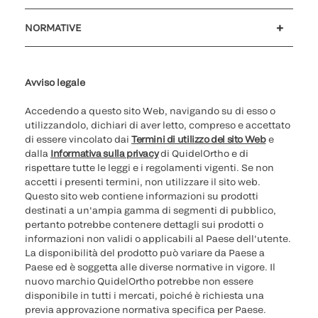
Assistenza clienti
MyQuidel
QOPlus
Rimborso
NORMATIVE
Impostazioni cookie
Sicurezza informatica
Hotline questioni etiche
Parità di genere
Rapporto Trasparenza
Avviso legale
Accedendo a questo sito Web, navigando su di esso o
utilizzandolo, dichiari di aver letto, compreso e accettato
di essere vincolato dai
Termini di utilizzo del sito Web
e
dalla
Informativa sulla privacy
di QuidelOrtho e di
rispettare tutte le leggi e i regolamenti vigenti. Se non
accetti i presenti termini, non utilizzare il sito web.
Questo sito web contiene informazioni su prodotti
destinati a un'ampia gamma di segmenti di pubblico,
pertanto potrebbe contenere dettagli sui prodotti o
informazioni non validi o applicabili al Paese dell'utente.
La disponibilità del prodotto può variare da Paese a
Paese ed è soggetta alle diverse normative in vigore. Il
nuovo marchio QuidelOrtho potrebbe non essere
disponibile in tutti i mercati, poiché è richiesta una
previa approvazione normativa specifica per Paese.