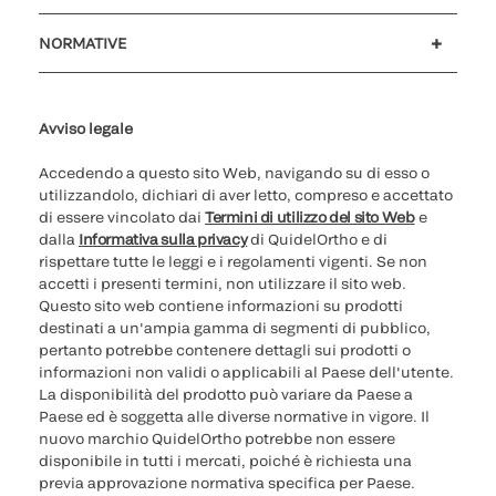
Assistenza clienti
MyQuidel
QOPlus
Rimborso
NORMATIVE
Impostazioni cookie
Sicurezza informatica
Hotline questioni etiche
Parità di genere
Rapporto Trasparenza
Avviso legale
Accedendo a questo sito Web, navigando su di esso o
utilizzandolo, dichiari di aver letto, compreso e accettato
di essere vincolato dai
Termini di utilizzo del sito Web
e
dalla
Informativa sulla privacy
di QuidelOrtho e di
rispettare tutte le leggi e i regolamenti vigenti. Se non
accetti i presenti termini, non utilizzare il sito web.
Questo sito web contiene informazioni su prodotti
destinati a un'ampia gamma di segmenti di pubblico,
pertanto potrebbe contenere dettagli sui prodotti o
informazioni non validi o applicabili al Paese dell'utente.
La disponibilità del prodotto può variare da Paese a
Paese ed è soggetta alle diverse normative in vigore. Il
nuovo marchio QuidelOrtho potrebbe non essere
disponibile in tutti i mercati, poiché è richiesta una
previa approvazione normativa specifica per Paese.