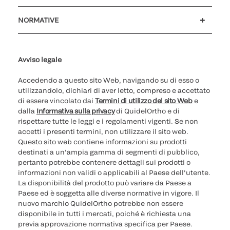
Assistenza clienti
MyQuidel
QOPlus
Rimborso
NORMATIVE
Impostazioni cookie
Sicurezza informatica
Hotline questioni etiche
Parità di genere
Rapporto Trasparenza
Avviso legale
Accedendo a questo sito Web, navigando su di esso o
utilizzandolo, dichiari di aver letto, compreso e accettato
di essere vincolato dai
Termini di utilizzo del sito Web
e
dalla
Informativa sulla privacy
di QuidelOrtho e di
rispettare tutte le leggi e i regolamenti vigenti. Se non
accetti i presenti termini, non utilizzare il sito web.
Questo sito web contiene informazioni su prodotti
destinati a un'ampia gamma di segmenti di pubblico,
pertanto potrebbe contenere dettagli sui prodotti o
informazioni non validi o applicabili al Paese dell'utente.
La disponibilità del prodotto può variare da Paese a
Paese ed è soggetta alle diverse normative in vigore. Il
nuovo marchio QuidelOrtho potrebbe non essere
disponibile in tutti i mercati, poiché è richiesta una
previa approvazione normativa specifica per Paese.