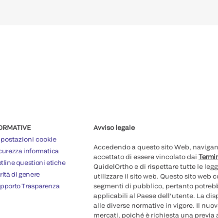
ORMATIVE
Avviso legale
postazioni cookie
Accedendo a questo sito Web, navigando
curezza informatica
accettato di essere vincolato dai
Termin
tline questioni etiche
QuidelOrtho e di rispettare tutte le legg
rità di genere
utilizzare il sito web. Questo sito web
pporto Trasparenza
segmenti di pubblico, pertanto potrebb
applicabili al Paese dell'utente. La di
alle diverse normative in vigore. Il nu
mercati, poiché è richiesta una previa