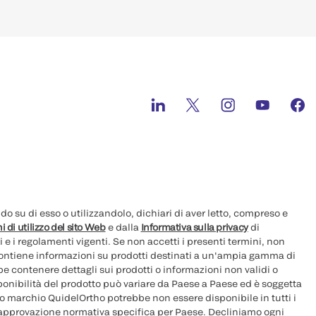
 su di esso o utilizzandolo, dichiari di aver letto, compreso e
i di utilizzo del sito Web
e dalla
Informativa sulla privacy
di
i e i regolamenti vigenti. Se non accetti i presenti termini, non
 contiene informazioni su prodotti destinati a un'ampia gamma di
e contenere dettagli sui prodotti o informazioni non validi o
sponibilità del prodotto può variare da Paese a Paese ed è soggetta
ovo marchio QuidelOrtho potrebbe non essere disponibile in tutti i
 approvazione normativa specifica per Paese. Decliniamo ogni