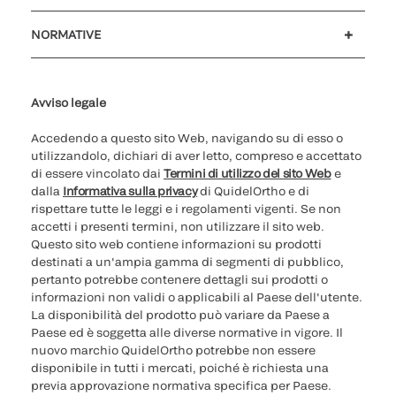
Assistenza clienti
MyQuidel
QOPlus
Rimborso
NORMATIVE
Impostazioni cookie
Sicurezza informatica
Hotline questioni etiche
Parità di genere
Rapporto Trasparenza
Avviso legale
Accedendo a questo sito Web, navigando su di esso o
utilizzandolo, dichiari di aver letto, compreso e accettato
di essere vincolato dai
Termini di utilizzo del sito Web
e
dalla
Informativa sulla privacy
di QuidelOrtho e di
rispettare tutte le leggi e i regolamenti vigenti. Se non
accetti i presenti termini, non utilizzare il sito web.
Questo sito web contiene informazioni su prodotti
destinati a un'ampia gamma di segmenti di pubblico,
pertanto potrebbe contenere dettagli sui prodotti o
informazioni non validi o applicabili al Paese dell'utente.
La disponibilità del prodotto può variare da Paese a
Paese ed è soggetta alle diverse normative in vigore. Il
nuovo marchio QuidelOrtho potrebbe non essere
disponibile in tutti i mercati, poiché è richiesta una
previa approvazione normativa specifica per Paese.