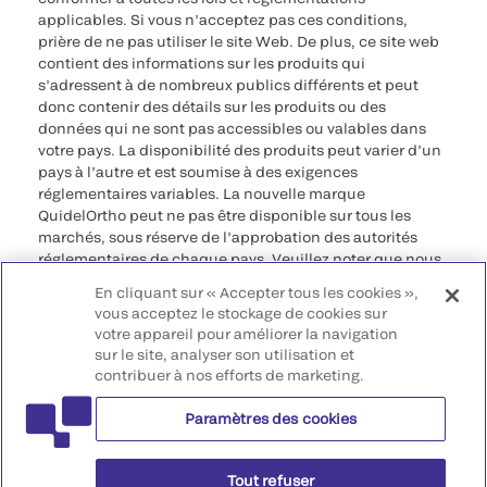
applicables. Si vous n’acceptez pas ces conditions,
prière de ne pas utiliser le site Web. De plus, ce site web
contient des informations sur les produits qui
s’adressent à de nombreux publics différents et peut
donc contenir des détails sur les produits ou des
données qui ne sont pas accessibles ou valables dans
votre pays. La disponibilité des produits peut varier d’un
pays à l’autre et est soumise à des exigences
réglementaires variables. La nouvelle marque
QuidelOrtho peut ne pas être disponible sur tous les
marchés, sous réserve de l’approbation des autorités
réglementaires de chaque pays. Veuillez noter que nous
déclinons toute responsabilité quant à votre accès à ces
En cliquant sur « Accepter tous les cookies »,
informations qui risquent de ne pas être conformes à
vous acceptez le stockage de cookies sur
toute procédure légale, réglementation, enregistrement
votre appareil pour améliorer la navigation
ou usage dans votre pays d’origine.
sur le site, analyser son utilisation et
contribuer à nos efforts de marketing.
©2026 QuidelOrtho Corporation. Tous droits réservés.
Paramètres des cookies
QuidelOrtho Corporation
9975 Summers Ridge Road, San Diego, CA 92121, USA
Tout refuser