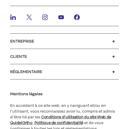
ENTREPRISE
Emplois et carrières
Relations Investisseurs
Actualités et événements
Notre code de conduite
CLIENTS
Service client
MyQuidel
QOPlus
RÉGLEMENTAIRE
Paramètres des cookies
Cybersécurité
Ligne d’assistance en matière d’éthique
Index de l’égalité professionnelle
Le catalogue de formation client 2026
Certificat Qualiopi
Mentions légales
En accédant à ce site web, en y naviguant et/ou en
l’utilisant, vous reconnaissez avoir lu, compris et admis
d’être lié par les
Conditions d’utilisation du site Web de
QuidelOrtho
,
Politique de confidentialité
et de vous
conformer à toutes les lois et réglementations