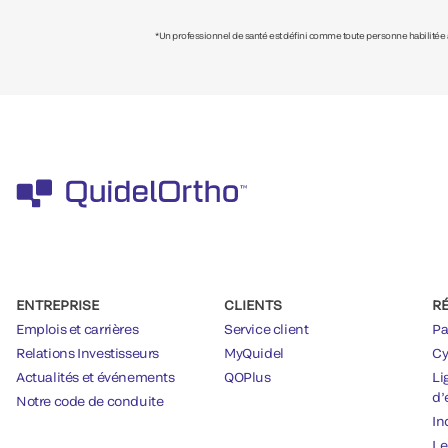
*Un professionnel de santé est défini comme toute personne habilitée à 
ENTREPRISE
CLIENTS
R
Emplois et carrières
Service client
Pa
Relations Investisseurs
MyQuidel
Cy
Actualités et événements
QOPlus
Li
d’
Notre code de conduite
In
Le