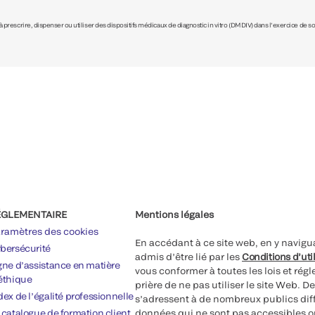
prescrire, dispenser ou utiliser des dispositifs médicaux de diagnostic in vitro (DMDIV) dans l’exercice de son
ÉGLEMENTAIRE
Mentions légales
ramètres des cookies
En accédant à ce site web, en y navigua
bersécurité
admis d’être lié par les
Conditions d’uti
gne d’assistance en matière
vous conformer à toutes les lois et ré
éthique
prière de ne pas utiliser le site Web. D
dex de l’égalité professionnelle
s’adressent à de nombreux publics diff
 catalogue de formation client
données qui ne sont pas accessibles ou