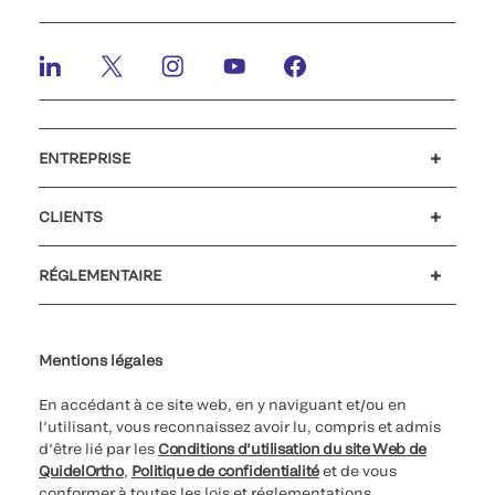
ENTREPRISE
Emplois et carrières
Relations Investisseurs
Actualités et événements
Notre code de conduite
CLIENTS
Service client
MyQuidel
QOPlus
RÉGLEMENTAIRE
Paramètres des cookies
Cybersécurité
Ligne d’assistance en matière d’éthique
Index de l’égalité professionnelle
Le catalogue de formation client 2026
Certificat Qualiopi
Mentions légales
En accédant à ce site web, en y naviguant et/ou en
l’utilisant, vous reconnaissez avoir lu, compris et admis
d’être lié par les
Conditions d’utilisation du site Web de
QuidelOrtho
,
Politique de confidentialité
et de vous
conformer à toutes les lois et réglementations