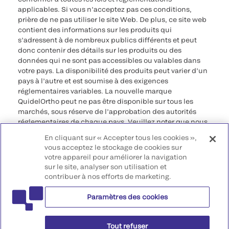
applicables. Si vous n’acceptez pas ces conditions,
prière de ne pas utiliser le site Web. De plus, ce site web
contient des informations sur les produits qui
s’adressent à de nombreux publics différents et peut
donc contenir des détails sur les produits ou des
données qui ne sont pas accessibles ou valables dans
votre pays. La disponibilité des produits peut varier d’un
pays à l’autre et est soumise à des exigences
réglementaires variables. La nouvelle marque
QuidelOrtho peut ne pas être disponible sur tous les
marchés, sous réserve de l’approbation des autorités
réglementaires de chaque pays. Veuillez noter que nous
déclinons toute responsabilité quant à votre accès à ces
En cliquant sur « Accepter tous les cookies »,
informations qui risquent de ne pas être conformes à
vous acceptez le stockage de cookies sur
toute procédure légale, réglementation, enregistrement
votre appareil pour améliorer la navigation
ou usage dans votre pays d’origine.
sur le site, analyser son utilisation et
contribuer à nos efforts de marketing.
©2026 QuidelOrtho Corporation. Tous droits réservés.
Paramètres des cookies
QuidelOrtho Corporation
9975 Summers Ridge Road, San Diego, CA 92121, USA
Tout refuser