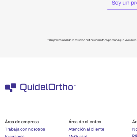
Soy un pr
* Un profesional de la salud se define como toda persona que vive de la pr
Área de empresa
Área de clientes
Ár
Trabaja con nosotros
Atención al cliente
No
pe
Inversores
MyQuidel