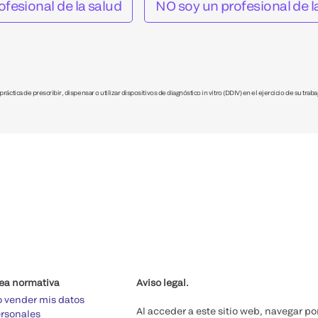
ofesional de la salud
NO soy un profesional de l
áctica de prescribir, dispensar o utilizar dispositivos de diagnóstico in vitro (DDIV) en el ejercicio de su traba
ea normativa
Aviso legal.
 vender mis datos
Al acceder a este sitio web, navegar po
rsonales