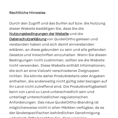
Cookies Settings
Cybersicherheit
Ethik-Hotline
Rechtliche Hinweise
Durch den Zugriff und das Surfen auf bzw. die Nutzung
dieser Website bestätigen Sie, dass Sie die
Nutzungsbedingungen der Website
und die
Datenschutzerklärung
von QuidelOrtho gelesen und
verstanden haben und sich damit einverstanden
erklären, an diese gebunden zu sein und alle geltenden
Gesetze und Vorschriften einzuhalten. Wenn Sie diesen
Bedingungen nicht zustimmen, sollten sie die Website
nicht verwenden. Diese Website enthält Informationen,
die sich an eine Vielzahl verschiedener Zielgruppen
richten. Sie könnte daher Produktdetails oder Angaben
enthalten, die anderweitig nicht gültig oder bezogen auf
Ihr Land nicht zutreffend sind. Die Produktverfügbarkeit
kann von Land zu Land unterschiedlich sein und
unterliegt unterschiedlichen regulatorischen
Anforderungen. Das neue QuidelOrtho-Branding ist
möglicherweise nicht in allen Märkten verfügbar, da es
der länderspezifischen behördlichen Genehmigung
unterliegt. Bitte beachten Sie, dass wir keine