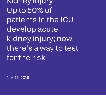
Kidney Injury
Up to 50% of
patients in the ICU
develop acute
kidney injury; now,
there’s a way to test
for the risk
Nov 13, 2019