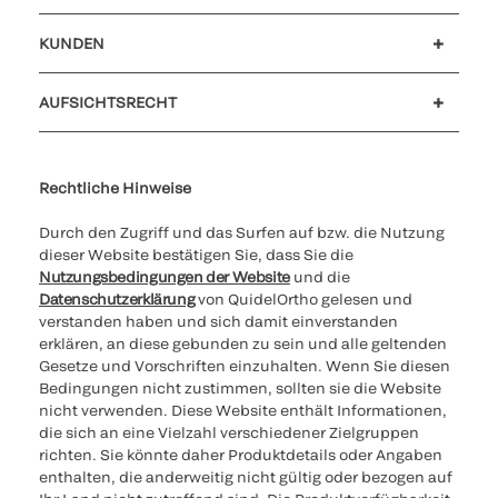
Karriere
Investoren
Neuigkeiten und Veranstaltungen
Unser Verhaltenskodex
KUNDEN
Kundensupport
MyQuidel
QOPlus
Rückerstattung
AUFSICHTSRECHT
Cookies Settings
Cybersicherheit
Ethik-Hotline
Rechtliche Hinweise
Durch den Zugriff und das Surfen auf bzw. die Nutzung
dieser Website bestätigen Sie, dass Sie die
Nutzungsbedingungen der Website
und die
Datenschutzerklärung
von QuidelOrtho gelesen und
verstanden haben und sich damit einverstanden
erklären, an diese gebunden zu sein und alle geltenden
Gesetze und Vorschriften einzuhalten. Wenn Sie diesen
Bedingungen nicht zustimmen, sollten sie die Website
nicht verwenden. Diese Website enthält Informationen,
die sich an eine Vielzahl verschiedener Zielgruppen
richten. Sie könnte daher Produktdetails oder Angaben
enthalten, die anderweitig nicht gültig oder bezogen auf